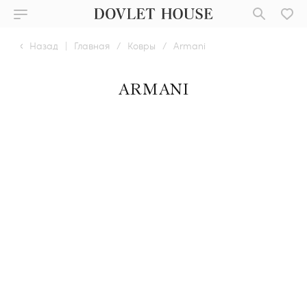
Назад
|
Главная
/
Ковры
/
Armani
ARMANI