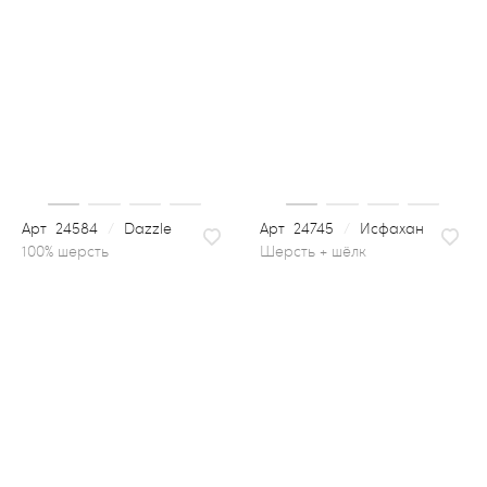
24584
/
Dazzle
24745
/
Исфахан
шерсть + шёлк