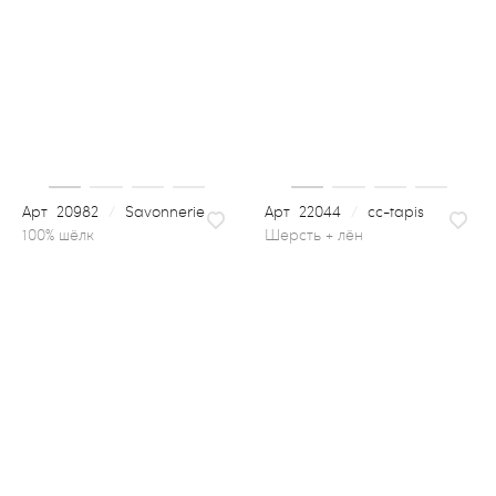
20982
/
Savonnerie
22044
/
cc-tapis
шерсть + лён