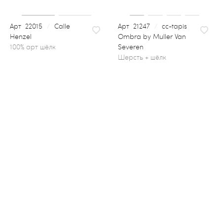
22015
/
Calle
21247
/
сс-tapis
Henzel
Ombra by Muller Van
Severen
шерсть + шёлк