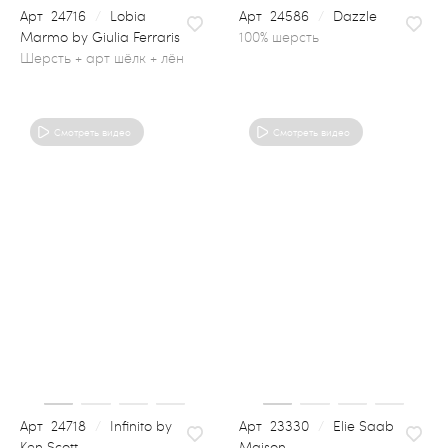
24716
/
Lobia
24586
/
Dazzle
Marmo by Giulia Ferraris
100% шерсть
Смотреть видео
Смотреть видео
24718
/
Infinito by
23330
/
Elie Saab
Ken Scott
Maison