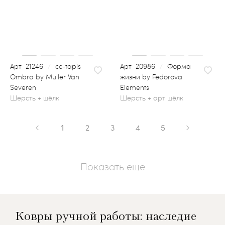
21246
/
сс-tapis
20986
/
Форма
Ombra by Muller Van
жизни by Fedorova
Severen
Elements
шерсть + арт шёлк
1
2
3
4
5
Показать ещё
Ковры ручной работы: наследие