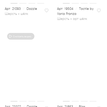
21093
/
Dazzle
19504
/
Tactile by
Ilaria Franza
шерсть + арт шёлк
Смотреть видео
23322
/
Dazzle
21863
/
Bliss