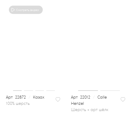
Смотреть видео
22872
/
Казах
22012
/
Calle
Henzel
шерсть + арт шёлк