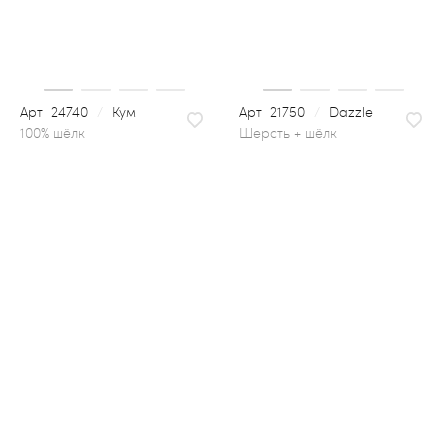
24740
/
Кум
21750
/
Dazzle
шерсть + шёлк