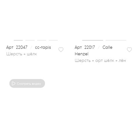
22047
/
cc-tapis
22017
/
Calle
Henzel
шерсть + арт шёлк + лён
Смотреть видео