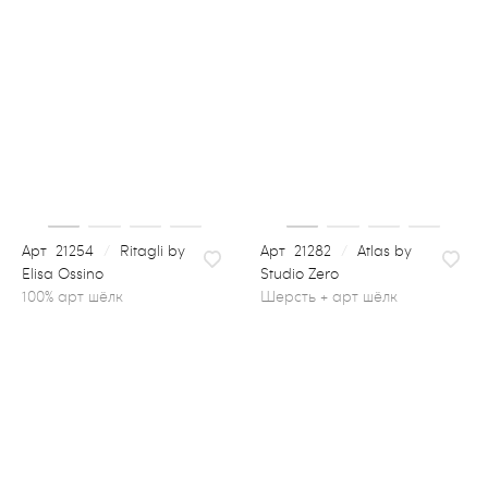
21254
/
Ritagli by
21282
/
Atlas by
Elisa Ossino
Studio Zero
шерсть + арт шёлк