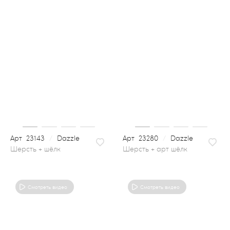
23143
/
Dazzle
23280
/
Dazzle
шерсть + арт шёлк
Смотреть видео
Смотреть видео