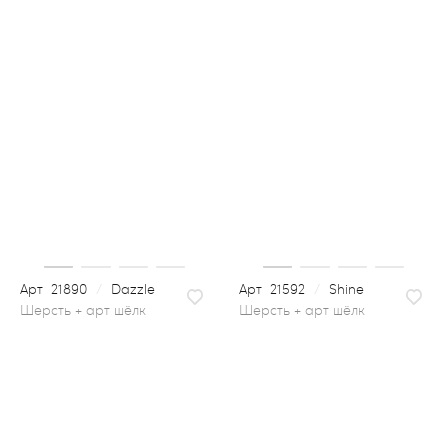
21890
/
Dazzle
21592
/
Shine
шерсть + арт шёлк