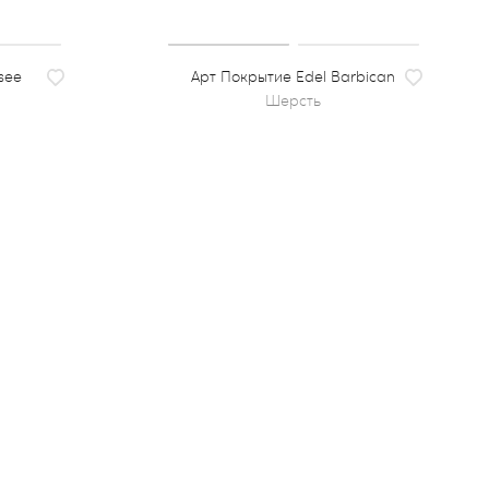
see
Покрытие Edel Barbican
шерсть