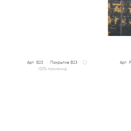
B23
/
Покрытие B23
P