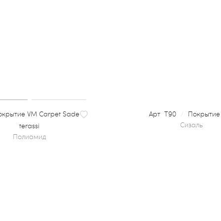
крытие VM Carpet Sade
T90
/
Покрытие
terassi
полиамид