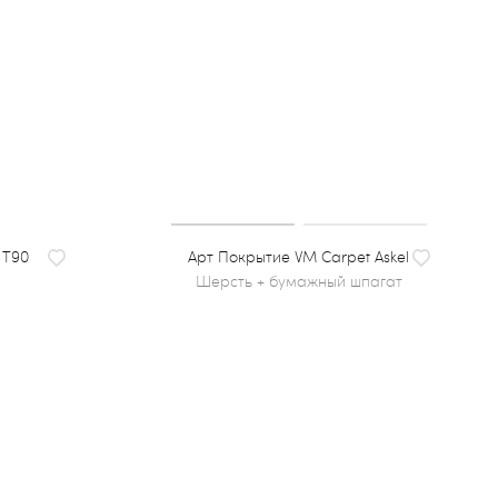
 T90
Покрытие VM Carpet Askel
шерсть + бумажный шпагат