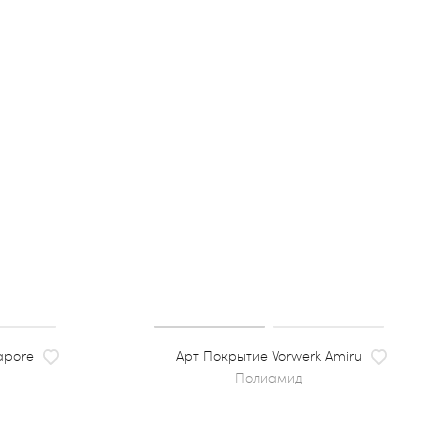
apore
Покрытие Vorwerk Amiru
полиамид