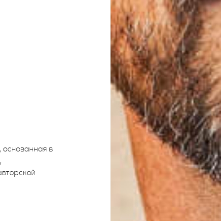
 основанная в
,
авторской