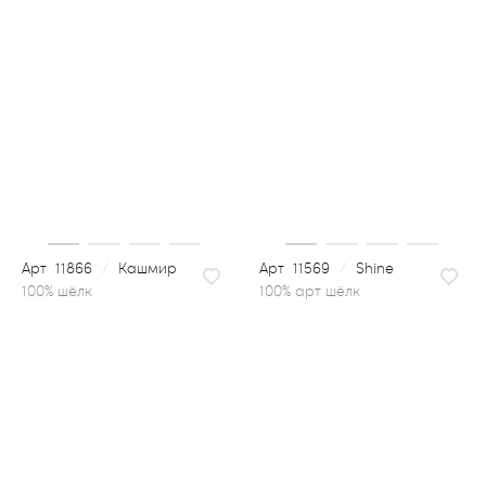
11866
/
Кашмир
11569
/
Shine
100% арт шёлк