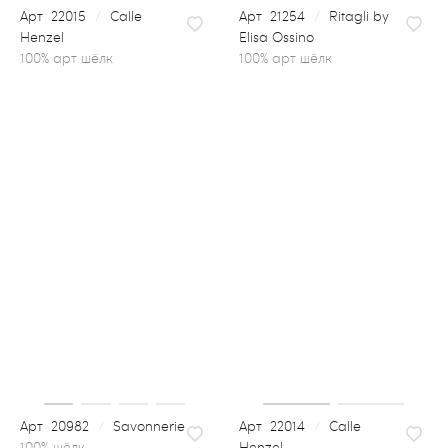
22015
/
Calle
21254
/
Ritagli by
Henzel
Elisa Ossino
100% арт шёлк
20982
/
Savonnerie
22014
/
Calle
Henzel