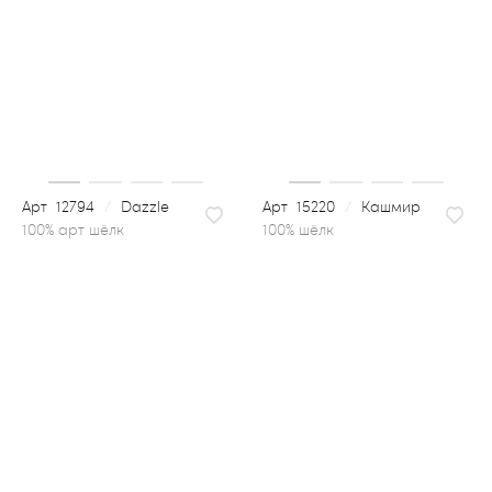
12794
/
Dazzle
15220
/
Кашмир
100% шёлк