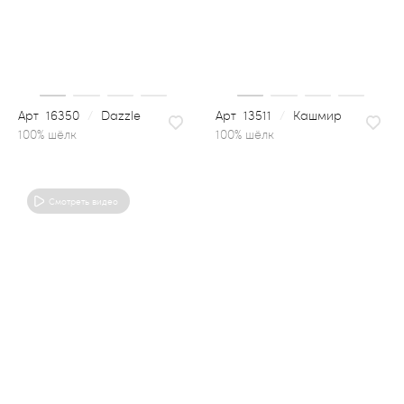
16350
/
Dazzle
13511
/
Кашмир
100% шёлк
Смотреть видео