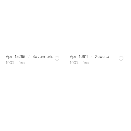
15288
/
Savonnerie
10811
/
Хереке
100% шёлк