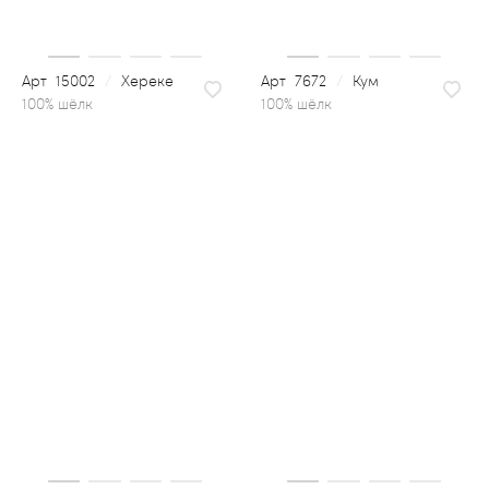
15002
/
Хереке
7672
/
Кум
100% шёлк