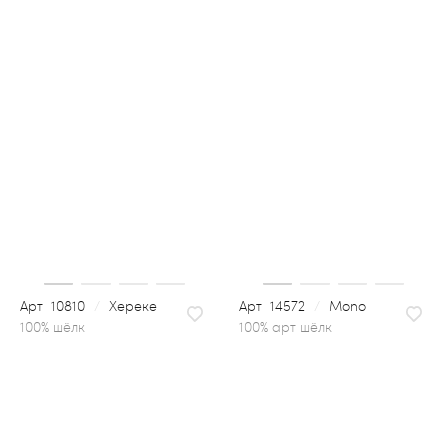
10810
/
Хереке
14572
/
Mono
100% арт шёлк