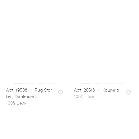
19508
/
Rug Star
20518
/
Кашмир
by J.Dahlmanns
100% шёлк