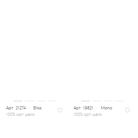
21274
/
Bliss
19821
/
Mono
100% арт шёлк