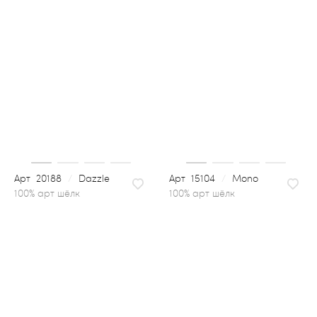
20188
/
Dazzle
15104
/
Mono
100% арт шёлк