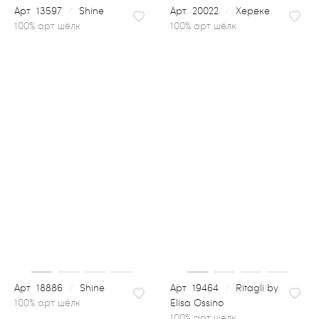
13597
/
Shine
20022
/
Хереке
100% арт шёлк
18886
/
Shine
19464
/
Ritagli by
Elisa Ossino
100% арт шёлк