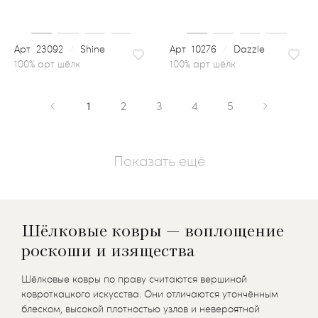
23092
/
Shine
10276
/
Dazzle
100% арт шёлк
1
2
3
4
5
Показать ещё
Шёлковые ковры — воплощение
роскоши и изящества
Шёлковые ковры по праву считаются вершиной
ковроткацкого искусства. Они отличаются утончённым
блеском, высокой плотностью узлов и невероятной