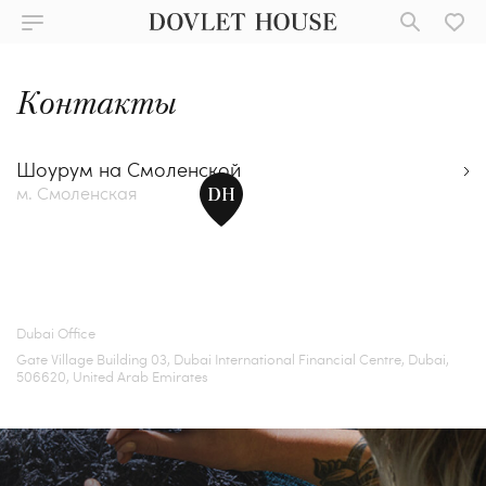
Контакты
Шоурум на Смоленской
м. Смоленская
Dubai Office
Gate Village Building 03, Dubai International Financial Centre, Dubai,
506620, United Arab Emirates