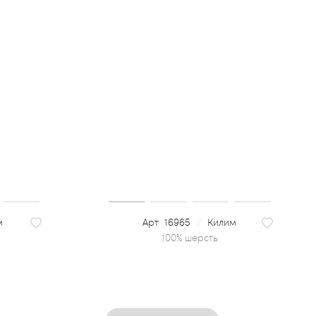
м
16965
/
Килим
100% шерсть