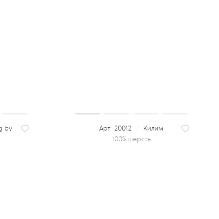
g by
20012
/
Килим
100% шерсть