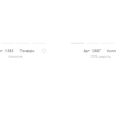
11383
/
Пачворк
12687
/
Кили
конопля