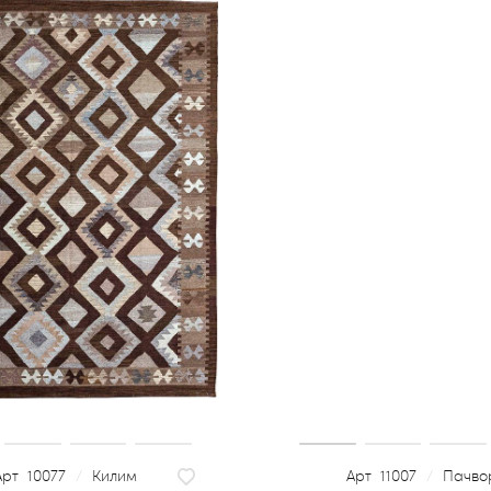
10077
/
Килим
11007
/
Пачво