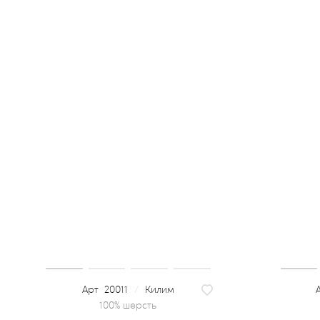
20011
/
Килим