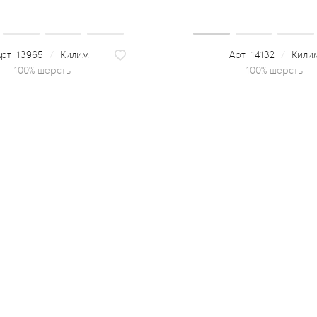
13965
/
Килим
14132
/
Кили
100% шерсть