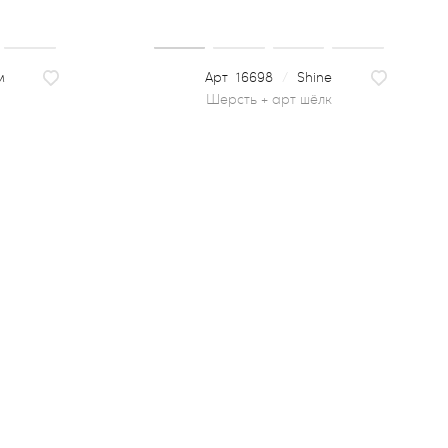
м
16698
/
Shine
шерсть + арт шёлк