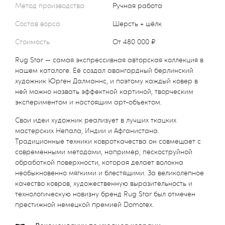
Метод производства
Ручная работа
Состав ворса
Шерсть + шёлк
Стоимость
от 480 000 ₽
Rug Star — самая экспрессивная авторская коллекция в
нашем каталоге. Её создал авангардный берлинский
художник Юрген Далманнс, и поэтому каждый ковер в
ней можно назвать эффектной картиной, творческим
экспериментом и настоящим арт-объектом.
Свои идеи художник реализует в лучших ткацких
мастерских Непала, Индии и Афганистана.
Традиционные техники ковроткачества он совмещает с
современными методами, например, пескоструйной
обработкой поверхности, которая делает волокна
необыкновенно мягкими и блестящими. За великолепное
качество ковров, художественную выразительность и
технологическую новизну бренд Rug Star был отмечен
престижной немецкой премией Domotex.