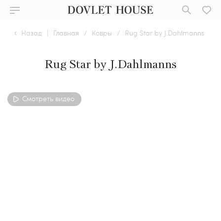
Назад
|
Главная
/
Ковры
/
Rug Star by J.Dahlmanns
Rug Star by J.Dahlmanns
Смотреть видео