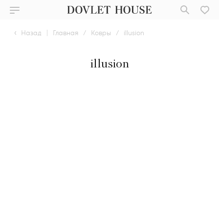
Назад
|
Главная
/
Ковры
/
illusion
illusion