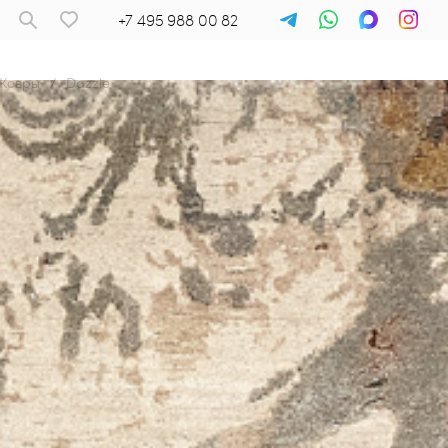
+7 495 988 00 82
Ковры
/
Dazzle