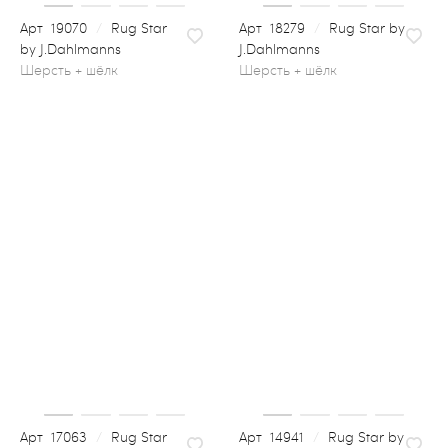
19070
/
Rug Star
18279
/
Rug Star by
by J.Dahlmanns
J.Dahlmanns
шерсть + шёлк
17063
/
Rug Star
14941
/
Rug Star by