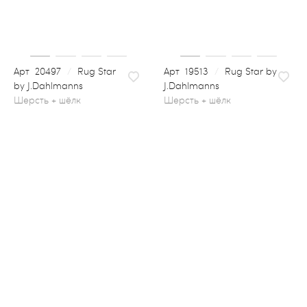
20497
/
Rug Star
19513
/
Rug Star by
by J.Dahlmanns
J.Dahlmanns
шерсть + шёлк