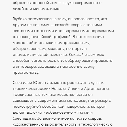
образцов на новый лад — в духе современного
дизайна и минимализма.
Глубоко погрузившись в тему, он воплощает то, что
другим не под силу, — создаёт ковры с тонкими
цветовыми нюансами и «акварельными» переходами
оттенков, точнейшей графикой. В его коллекциях
можно найти отсылки к импрессионизму,
абстракционизму, модерну, поп-арту и
анималистической тематике. Каждый экземпляр
способен сыграть роль стилеобразующего предмета
в интерьере, задающего настроение всему
пространству.
Свои идеи Юрген Далманнс реализует в лучших
ткацких мастерских Непала, Индии и Афганистана.
Традиционные техники ковроткачества он
совмещает с современными методами, например с
пескоструйной обработкой поверхности, которая
делает волокна необыкновенно мягкими и
блестящими. За великолепное качество ковров,
художественную выразительность и технологическую